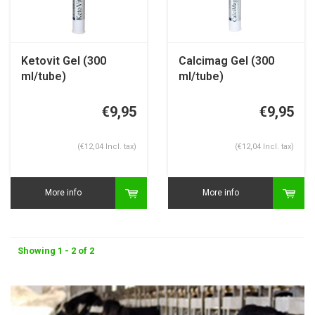
Ketovit Gel (300
Calcimag Gel (300
ml/tube)
ml/tube)
€9,95
€9,95
(€12,04 Incl. tax)
(€12,04 Incl. tax)
More info
More info
Showing 1 - 2 of 2