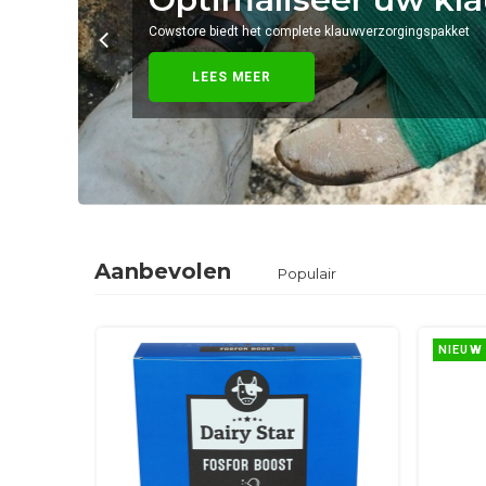
Cowstore biedt het complete klauwverzorgingspakket
LEES MEER
Aanbevolen
Populair
NIEUW