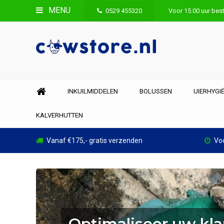
MENU
0529 455320
Voor 15.00 uur best
INKUILMIDDELEN
BOLUSSEN
UIERHYGI
KALVERHUTTEN
Vanaf €175,- gratis verzenden
Voo
Optimaliseer uw kl