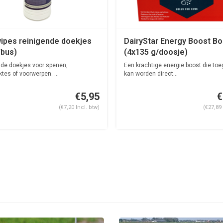
ipes reinigende doekjes
DairyStar Energy Boost Bo
/bus)
(4x135 g/doosje)
de doekjes voor spenen,
Een krachtige energie boost die to
ktes of voorwerpen. ...
kan worden direct...
€5,95
€
(€7,20 Incl. btw)
(€27,89 