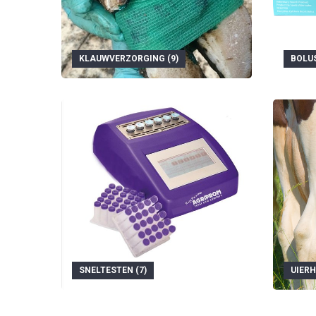
KLAUWVERZORGING (9)
BOLUS
SNELTESTEN (7)
UIERH