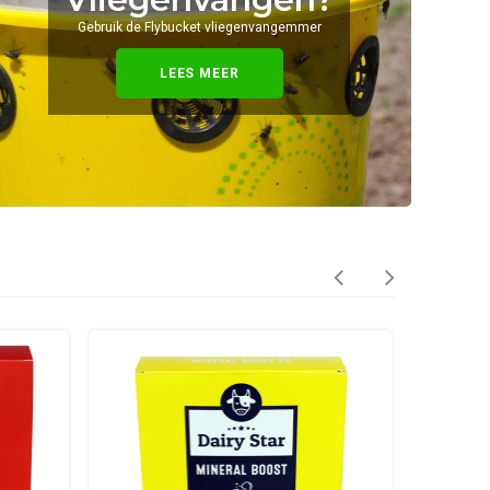
Gebruik de Flybucket vliegenvangemmer
Test op antibiotica, celgetal, ketose, ldh, kalverdiarree en tochtigheid
LEES MEER
LEES MEER