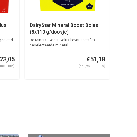
lus
DairyStar Mineral Boost Bolus
Brize b
(8x110 g/doosje)
kg/zak
egediend
De Mineral Boost Bolus bevat specifiek
Hygiëne &
geselecteerde mineral...
Brize word
23,05
€51,18
Incl. btw)
(€61,93 Incl. btw)