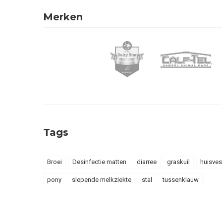
Merken
Tags
Broei
Desinfectie matten
diarree
graskuil
huisves
pony
slepende melkziekte
stal
tussenklauw