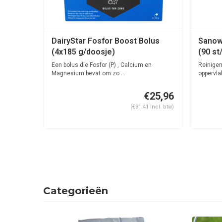
es /
DairyStar Fosfor Boost Bolus
Sanow
tbezug
(4x185 g/doosje)
(90 st
Een bolus die Fosfor (P) , Calcium en
Reinigen
.
Magnesium bevat om zo ...
oppervla
€45,00
€25,96
5 Incl. btw)
(€31,41 Incl. btw)
Categorieën