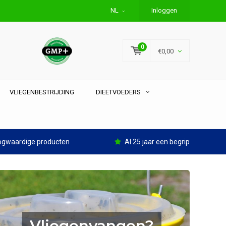
NL
Inloggen
0
€0,00
VLIEGENBESTRIJDING
DIEETVOEDERS
gwaardige producten
Al 25 jaar een begrip
Doe-het-zelf (snel)testen 
Vliegenvangen?