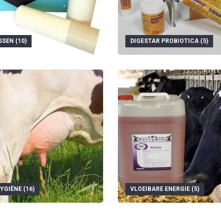
SEN (10)
DIGESTAR PROBIOTICA (5)
YGIËNE (16)
VLOEIBARE ENERGIE (5)