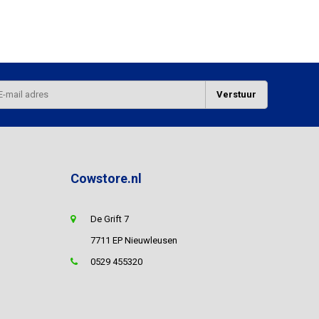
Verstuur
Cowstore.nl
De Grift 7
7711 EP Nieuwleusen
0529 455320