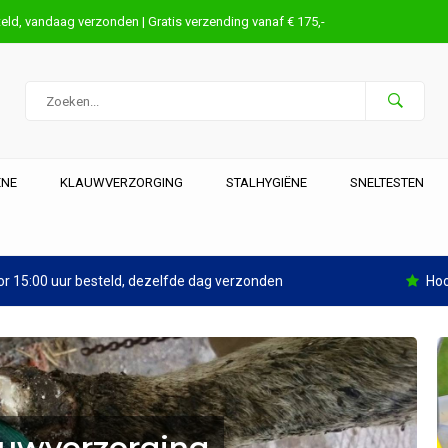
eld, vandaag verzonden | Gratis verzending vanaf € 175,-
ËNE
KLAUWVERZORGING
STALHYGIËNE
SNELTESTEN
r 15:00 uur besteld, dezelfde dag verzonden
Hoo
auwverzorging