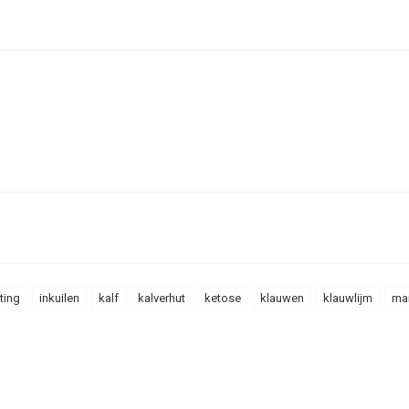
ting
inkuilen
kalf
kalverhut
ketose
klauwen
klauwlijm
mai