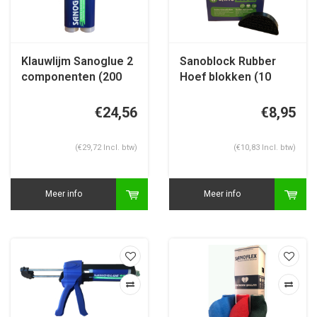
Klauwlijm Sanoglue 2
Sanoblock Rubber
componenten (200
Hoef blokken (10
ml/tube)
st/doos)
€24,56
€8,95
(€29,72 Incl. btw)
(€10,83 Incl. btw)
Meer info
Meer info