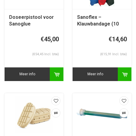
Doseerpistool voor
Sanoflex –
Sanoglue
Klauwbandage (10
st/doos)
€45,00
€14,60
(€54,45 Incl. btw)
(€15,91 Incl. btw)
Meer info
Meer info