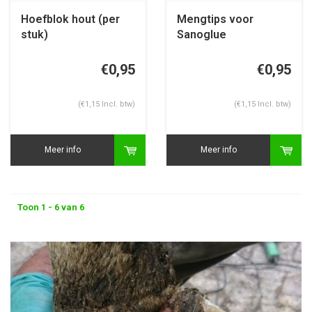
Hoefblok hout (per
Mengtips voor
stuk)
Sanoglue
€0,95
€0,95
(€1,15 Incl. btw)
(€1,15 Incl. btw)
Meer info
Meer info
Toon 1 - 6 van 6