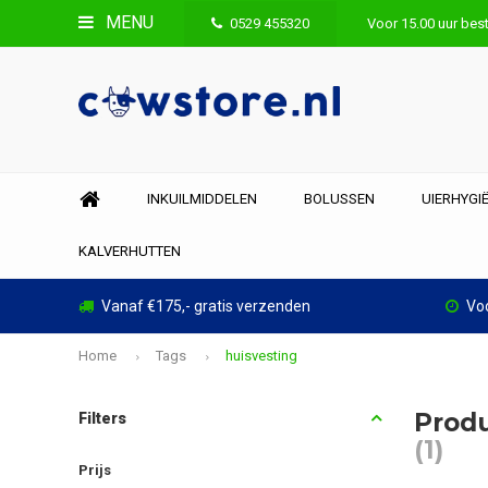
MENU
0529 455320
Voor 15.00 uur best
INKUILMIDDELEN
BOLUSSEN
UIERHYGI
KALVERHUTTEN
Vanaf €175,- gratis verzenden
Voo
Home
Tags
huisvesting
Produ
Filters
(1)
Prijs