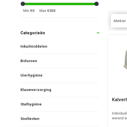
Min
€0
Max
€350
Merken
Categorieën
Inkuilmiddelen
Bolussen
Uierhygiëne
Klauwverzorging
Kalverh
Stalhygiëne
Individue
werend en
Sneltesten