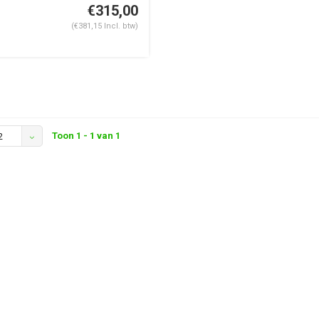
€315,00
(€381,15 Incl. btw)
Toon 1 - 1 van 1
2