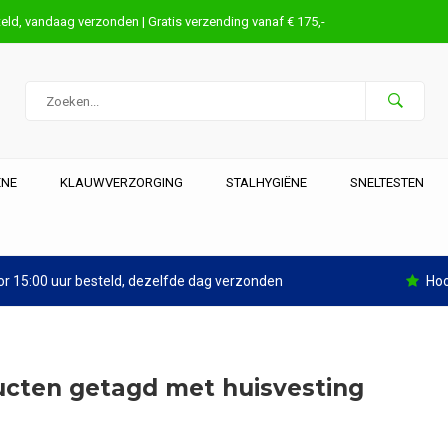
eld, vandaag verzonden | Gratis verzending vanaf € 175,-
ËNE
KLAUWVERZORGING
STALHYGIËNE
SNELTESTEN
r 15:00 uur besteld, dezelfde dag verzonden
Hoo
cten getagd met huisvesting