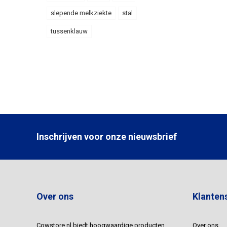
slepende melkziekte
stal
tussenklauw
Inschrijven voor onze nieuwsbrief
Over ons
Klanten
Cowstore.nl biedt hoogwaardige producten
Over ons