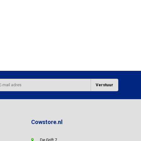
Verstuur
Cowstore.nl
De Grift 7