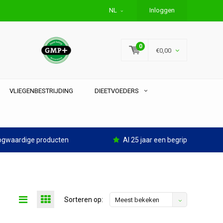
NL
Inloggen
0
€0,00
VLIEGENBESTRIJDING
DIEETVOEDERS
gwaardige producten
Al 25 jaar een begrip
Sorteren op:
Meest bekeken