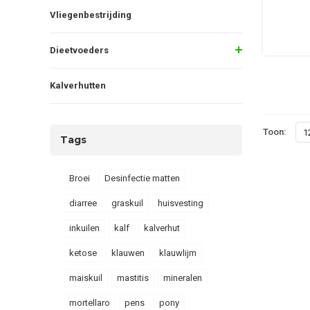
Vliegenbestrijding
Dieetvoeders
Kalverhutten
Toon:
1
Tags
Broei
Desinfectie matten
diarree
graskuil
huisvesting
inkuilen
kalf
kalverhut
ketose
klauwen
klauwlijm
maiskuil
mastitis
mineralen
mortellaro
pens
pony