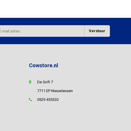
Verstuur
Cowstore.nl
De Grift 7
7711 EP Nieuwleusen
0529 455320