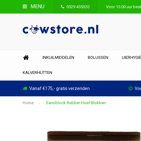
MENU
0529 455320
Voor 15.00 uur best
INKUILMIDDELEN
BOLUSSEN
UIERHYGI
KALVERHUTTEN
Vanaf €175,- gratis verzenden
Voo
Home
Sanoblock Rubber Hoef Blokken