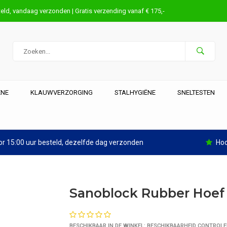
eld, vandaag verzonden | Gratis verzending vanaf € 175,-
ËNE
KLAUWVERZORGING
STALHYGIËNE
SNELTESTEN
r 15:00 uur besteld, dezelfde dag verzonden
Hoo
Sanoblock Rubber Hoef
BESCHIKBAAR IN DE WINKEL:
BESCHIKBAARHEID CONTROLE